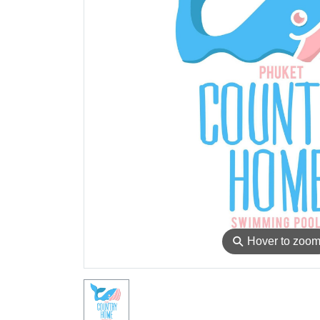
⚲
Hover to zoo