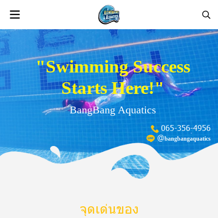
"Swimming Success
Starts Here!"
BangBang Aquatics
0
6
5
-
3
5
6
-
4
9
5
6
@
b
a
n
g
b
a
n
g
a
q
u
a
t
i
c
s
จุดเด่นของ