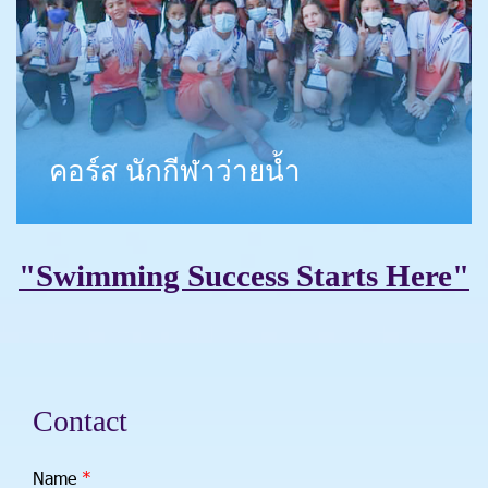
คอร์ส นักกีฬาว่ายน้ำ
"Swimming Success Starts Here"
C
o
n
t
a
c
t
Name