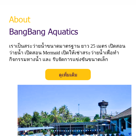
About
B
a
n
g
B
a
n
g
A
q
u
a
t
i
c
s
เราเป็นสระว่ายน้ำขนาดมาตรฐาน ยาว 25 เมตร เปิดสอน
ว่ายน้ำ เปิดสอน Mermaid เปิดให้เช่าสระว่ายน้ำเพื่อทำ
กิจกรรมทางน้ำ และ รับจัดการแข่งขันขนาดเล็ก
ดูเพิ่มเติม