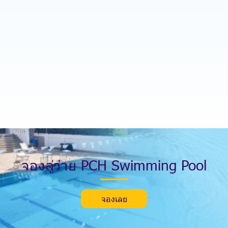
จ
อ
ง
ลู่
ว่
า
ย
P
C
H
S
w
i
m
m
i
n
g
P
o
o
l
จองเลย