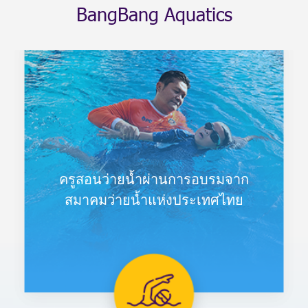
B
a
n
g
B
a
n
g
A
q
u
a
t
i
c
s
ครูสอนว่ายน้ำผ่านการอบรมจาก
สมาคมว่ายน้ำแห่งประเทศไทย