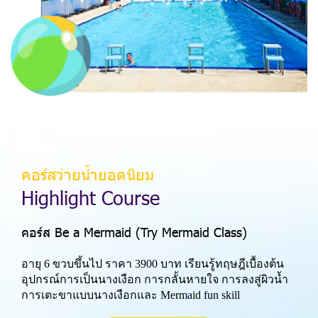
คอร์สว่ายน้ำยอดนิยม
H
i
g
h
l
i
g
h
t
C
o
u
r
s
e
คอร์ส Be a Mermaid (Try Mermaid Class)
อายุ 6 ขวบขึ้นไป ราคา 3900 บาท เรียนรู้ทฤษฎีเบื้องต้น
อุปกรณ์การเป็นนางเงือก การกลั้นหายใจ การลงสู่ผิวน้ำ
การเตะขาแบบนางเงือกและ Mermaid fun skill