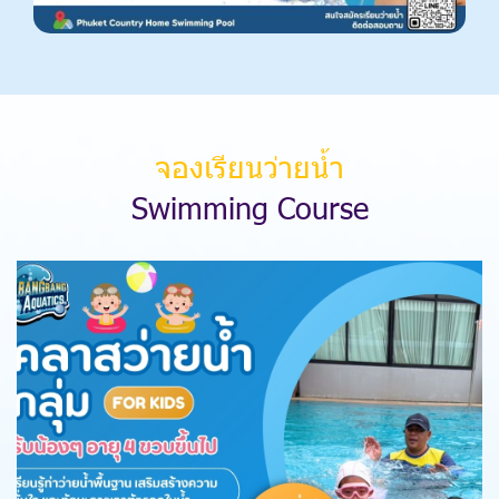
จองเรียนว่ายน้ำ
S
w
i
m
m
i
n
g
C
o
u
r
s
e