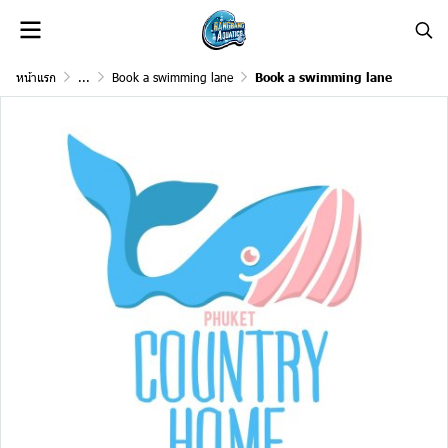
หน้าแรก
...
Book a swimming lane
Book a swimming lane