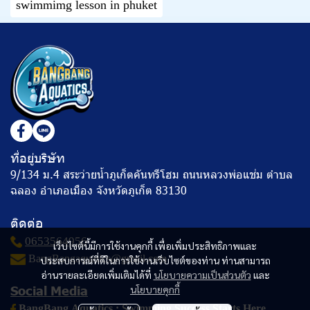
swimmimg lesson in phuket
ที่อยู่บริษัท
9/134 ม.4 สระว่ายน้ำภูเก็ตคันทรีโฮม ถนนหลวงพ่อแช่ม ตำบล
ฉลอง อำเภอเมือง จังหวัดภูเก็ต 83130
ติดต่อ
0653564956
เว็บไซต์นี้มีการใช้งานคุกกี้ เพื่อเพิ่มประสิทธิภาพและ
BangBangaquatics@gmail.com
ประสบการณ์ที่ดีในการใช้งานเว็บไซต์ของท่าน ท่านสามารถ
อ่านรายละเอียดเพิ่มเติมได้ที่
นโยบายความเป็นส่วนตัว
และ
Social Media
นโยบายคุกกี้
BangBang
Aquatics : Swimming Success Starts Here