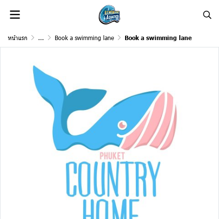
หน้าแรก
...
Book a swimming lane
Book a swimming lane