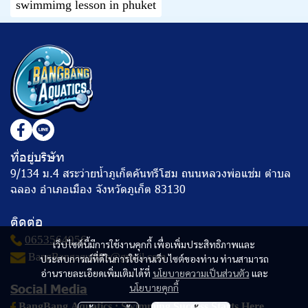
swimmimg lesson in phuket
ที่อยู่บริษัท
9/134 ม.4 สระว่ายน้ำภูเก็ตคันทรีโฮม ถนนหลวงพ่อแช่ม ตำบล
ฉลอง อำเภอเมือง จังหวัดภูเก็ต 83130
ติดต่อ
0653564956
เว็บไซต์นี้มีการใช้งานคุกกี้ เพื่อเพิ่มประสิทธิภาพและ
BangBangaquatics@gmail.com
ประสบการณ์ที่ดีในการใช้งานเว็บไซต์ของท่าน ท่านสามารถ
อ่านรายละเอียดเพิ่มเติมได้ที่
นโยบายความเป็นส่วนตัว
และ
Social Media
นโยบายคุกกี้
BangBang
Aquatics : Swimming Success Starts Here