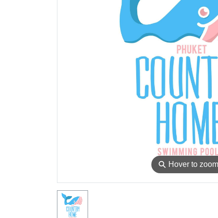
⚲
Hover to zoo